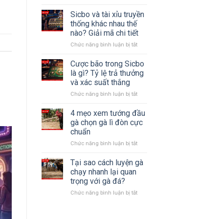
tuần
bóng
Mẹo
hợp
đá
chia
Sicbo và tài xỉu truyền
lý
phiên
thống khác nhau thế
cho
chơi
nào? Giải mã chi tiết
người
để
Chức năng bình luận bị tắt
chơi
ở
giữ
Sicbo
kỷ
và
luật
Cược bão trong Sicbo
tài
giúp
là gì? Tỷ lệ trả thưởng
xỉu
kiểm
và xác suất thắng
truyền
soát
Chức năng bình luận bị tắt
ở
thống
vốn
Cược
khác
hiệu
bão
nhau
4 mẹo xem tướng đầu
quả
trong
thế
gà chọn gà lì đòn cực
Sicbo
nào?
chuẩn
là
Giải
Chức năng bình luận bị tắt
ở
gì?
mã
4
Tỷ
chi
mẹo
lệ
Tại sao cách luyện gà
tiết
xem
trả
chạy nhanh lại quan
tướng
thưởng
trọng với gà đá?
đầu
và
Chức năng bình luận bị tắt
ở
gà
xác
Tại
chọn
suất
sao
gà
thắng
cách
lì