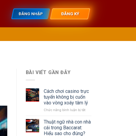
ĐĂNG NHẬP
ĐĂNG KÝ
BÀI VIẾT GẦN ĐÂY
Cách chơi casino trực
tuyến không bị cuốn
vào vòng xoáy tâm lý
Chức năng bình luận bị tắt
ở
Cách
chơi
Thuật ngữ nhà con nhà
casino
cái trong Baccarat:
trực
Hiểu sao cho đúng?
tuyến