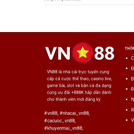
THÔN
C
Đ
VN88 là nhà cái trực tuyến cung
Đ
cấp cá cược thể thao, casino live,
game bài, slot và bắn cá đa dạng
Đ
cùng ưu đãi +888K hấp dẫn dành
N
cho thành viên mới đăng ký.
R
#vn88, #nhacai_vn88,
V
#cacuoc_vn88,
#khuyenmai_vn88,