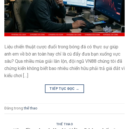
Liệu chiến thuật cược đuổi trong bóng đá có thực sự giúp
anh em về bờ an toàn hay chỉ là cú đẩy đưa bạn xuống vực
sâu? Qua nhiều mùa giải lăn lộn, đội ngũ VN88 chúng tôi đã
chứng kiến không biết bao nhiêu chiến hữu phải trả giá đắt vì
kiểu chơi […]
TIẾP TỤC ĐỌC
→
Đăng trong
thể thao
THỂ THAO