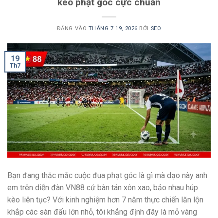
kèo phạt góc cực chuẩn
ĐĂNG VÀO
THÁNG 7 19, 2026
BỞI
SEO
19
Th7
Bạn đang thắc mắc cuộc đua phạt góc là gì mà dạo này anh
em trên diễn đàn VN88 cứ bàn tán xôn xao, bảo nhau húp
kèo liên tục? Với kinh nghiệm hơn 7 năm thực chiến lăn lộn
khắp các sàn đấu lớn nhỏ, tôi khẳng định đây là mỏ vàng