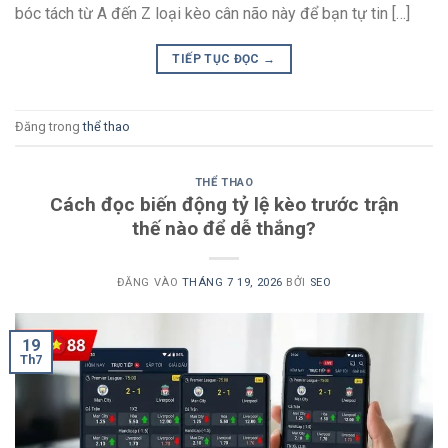
bóc tách từ A đến Z loại kèo cân não này để bạn tự tin […]
TIẾP TỤC ĐỌC
→
Đăng trong
thể thao
THỂ THAO
Cách đọc biến động tỷ lệ kèo trước trận
thế nào để dễ thắng?
ĐĂNG VÀO
THÁNG 7 19, 2026
BỞI
SEO
19
Th7