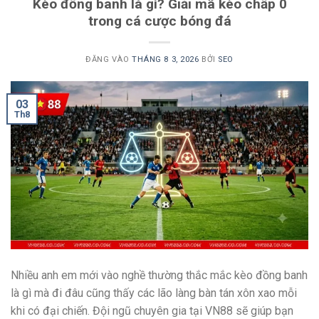
Kèo đồng banh là gì? Giải mã kèo chấp 0
trong cá cược bóng đá
ĐĂNG VÀO
THÁNG 8 3, 2026
BỞI
SEO
03
Th8
Nhiều anh em mới vào nghề thường thắc mắc kèo đồng banh
là gì mà đi đâu cũng thấy các lão làng bàn tán xôn xao mỗi
khi có đại chiến. Đội ngũ chuyên gia tại VN88 sẽ giúp bạn