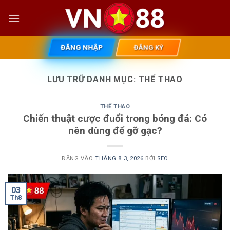
Bỏ
qua
nội
dung
ĐĂNG NHẬP
ĐĂNG KÝ
LƯU TRỮ DANH MỤC:
THỂ THAO
THỂ THAO
Chiến thuật cược đuổi trong bóng đá: Có
nên dùng để gỡ gạc?
ĐĂNG VÀO
THÁNG 8 3, 2026
BỞI
SEO
03
Th8