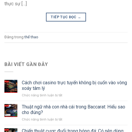
thực sự […]
TIẾP TỤC ĐỌC
→
Đăng trong
thể thao
BÀI VIẾT GẦN ĐÂY
Cách chơi casino trực tuyến không bị cuốn vào vòng
xoáy tâm lý
Chức năng bình luận bị tắt
ở
Cách
chơi
Thuật ngữ nhà con nhà cái trong Baccarat: Hiểu sao
casino
cho đúng?
trực
Chức năng bình luận bị tắt
ở
tuyến
Thuật
không
ngữ
Chiến thuật cược đuổi trong bóng đá: Có nên dùng
bị