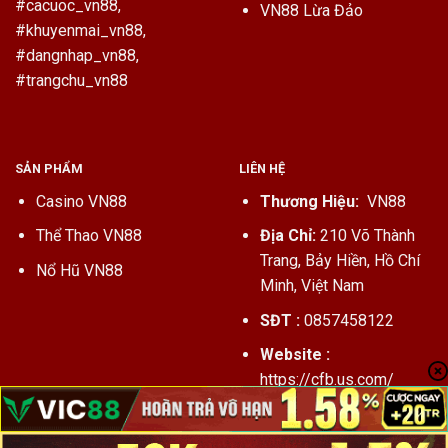
#cacuoc_vn88,
VN88 Lừa Đảo
#khuyenmai_vn88,
#dangnhap_vn88,
#trangchu_vn88
SẢN PHẨM
LIÊN HỆ
Casino VN88
Thương Hiệu:
VN88
Thể Thao VN88
Địa Chỉ:
210 Võ Thành
Trang, Bảy Hiền, Hồ Chí
Nổ Hũ VN88
Minh, Việt Nam
SĐT :
0857458122
Website :
https://cfb.us.com/
Email :
vn888cocom@gmail.com