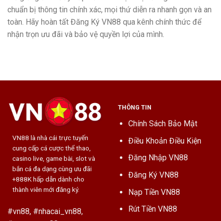
chuẩn bị thông tin chính xác, mọi thứ diễn ra nhanh gọn và an
toàn. Hãy hoàn tất Đăng Ký VN88 qua kênh chính thức để
nhận trọn ưu đãi và bảo vệ quyền lợi của mình.
THÔNG TIN
Chính Sách Bảo Mật
VN88 là nhà cái trực tuyến
Điều Khoản Điều Kiện
cung cấp cá cược thể thao,
Đăng Nhập VN88
casino live, game bài, slot và
bắn cá đa dạng cùng ưu đãi
Đăng Ký VN88
+888K hấp dẫn dành cho
thành viên mới đăng ký.
Nạp Tiền VN88
Rút Tiền VN88
#vn88, #nhacai_vn88,