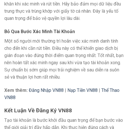
khăn khi xác minh và rút tiền. Hãy bảo đảm mọi dữ liệu đều
trung thực và trùng khớp với giấy tờ cá nhân. Đây là yếu tố
quan trọng để bảo vệ quyền lợi lâu dài.
Bỏ Qua Bước Xác Minh Tài Khoản
Một số người mới thường trì hoãn việc xác minh danh tính
cho đến khi cần rút tiền. Điều này có thể khiến giao dịch bị
gián đoạn vào đúng thời điểm quan trọng nhất. Tốt nhất, bạn
nên hoàn tất xác minh ngay sau khi vừa tạo tài khoản xong.
Sự chuẩn bị sớm giúp mọi trải nghiệm về sau diễn ra suôn
sẻ và thuận lợi hơn rất nhiều.
Xem thêm:
Đăng Nhập VN88
|
Nạp Tiền VN88
|
Thể Thao
VN88
Kết Luận Về Đăng Ký VN88
Tạo tài khoản là bước khởi đầu quan trọng để bạn bước vào
thế giới giải trí đầy hấp dẫn. Khi thực hiện đúng cách và