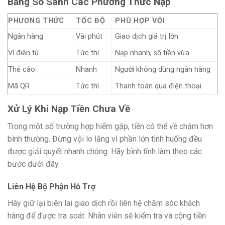
Bảng So Sánh Các Phương Thức Nạp
PHƯƠNG THỨC
TỐC ĐỘ
PHÙ HỢP VỚI
Ngân hàng
Vài phút
Giao dịch giá trị lớn
Ví điện tử
Tức thì
Nạp nhanh, số tiền vừa
Thẻ cào
Nhanh
Người không dùng ngân hàng
Mã QR
Tức thì
Thanh toán qua điện thoại
Xử Lý Khi Nạp Tiền Chưa Về
Trong một số trường hợp hiếm gặp, tiền có thể về chậm hơn
bình thường. Đừng vội lo lắng vì phần lớn tình huống đều
được giải quyết nhanh chóng. Hãy bình tĩnh làm theo các
bước dưới đây.
Liên Hệ Bộ Phận Hỗ Trợ
Hãy giữ lại biên lai giao dịch rồi liên hệ chăm sóc khách
hàng để được tra soát. Nhân viên sẽ kiểm tra và cộng tiền