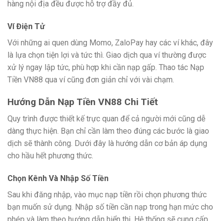
hàng nội địa đều được hỗ trợ đầy đủ.
Ví Điện Tử
Với những ai quen dùng Momo, ZaloPay hay các ví khác, đây
là lựa chọn tiện lợi và tức thì. Giao dịch qua ví thường được
xử lý ngay lập tức, phù hợp khi cần nạp gấp. Thao tác Nạp
Tiền VN88 qua ví cũng đơn giản chỉ với vài chạm.
Hướng Dẫn Nạp Tiền VN88 Chi Tiết
Quy trình được thiết kế trực quan để cả người mới cũng dễ
dàng thực hiện. Bạn chỉ cần làm theo đúng các bước là giao
dịch sẽ thành công. Dưới đây là hướng dẫn cơ bản áp dụng
cho hầu hết phương thức.
Chọn Kênh Và Nhập Số Tiền
Sau khi đăng nhập, vào mục nạp tiền rồi chọn phương thức
bạn muốn sử dụng. Nhập số tiền cần nạp trong hạn mức cho
phép và làm theo hướng dẫn hiển thị. Hệ thống sẽ cung cấp