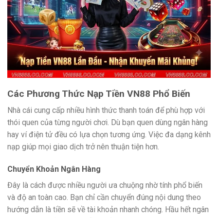
Các Phương Thức Nạp Tiền VN88 Phổ Biến
Nhà cái cung cấp nhiều hình thức thanh toán để phù hợp với
thói quen của từng người chơi. Dù bạn quen dùng ngân hàng
hay ví điện tử đều có lựa chọn tương ứng. Việc đa dạng kênh
nạp giúp mọi giao dịch trở nên thuận tiện hơn.
Chuyển Khoản Ngân Hàng
Đây là cách được nhiều người ưa chuộng nhờ tính phổ biến
và độ an toàn cao. Bạn chỉ cần chuyển đúng nội dung theo
hướng dẫn là tiền sẽ về tài khoản nhanh chóng. Hầu hết ngân