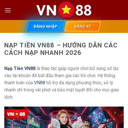
Bỏ
qua
nội
dung
ĐĂNG NHẬP
ĐĂNG KÝ
NẠP TIỀN VN88 – HƯỚNG DẪN CÁC
CÁCH NẠP NHANH 2026
Nạp Tiền VN88
là thao tác giúp người chơi bổ sung số dư
vào tài khoản để bắt đầu tham gia các trò chơi. Hệ thống
thanh toán của
VN88
hỗ trợ đa dạng phương thức, xử lý
nhanh chỉ trong vài phút và bảo mật tuyệt đối cho mọi giao
dịch.