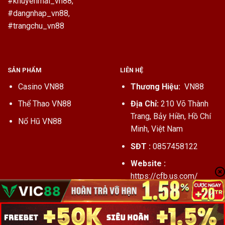
#khuyenmai_vn88,
#dangnhap_vn88,
#trangchu_vn88
SẢN PHẨM
LIÊN HỆ
Casino VN88
Thương Hiệu:
VN88
Thể Thao VN88
Địa Chỉ:
210 Võ Thành
Trang, Bảy Hiền, Hồ Chí
Nổ Hũ VN88
Minh, Việt Nam
SĐT :
0857458122
Website :
https://cfb.us.com/
Email :
vn888cocom@gmail.com