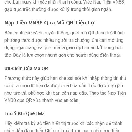
cho bạn ngay khi xác nhận thành công. Việc Nạp Tiền VN88
gặp trục trặc thường được xử lý trong thời gian ngắn.
Nạp Tiền VN88 Qua Mã QR Tiện Lợi
Bên cạnh các cách truyền thống, quét mã QR đang trở thành
phương thức được nhiều người ưa chuộng. Chỉ cần mở ứng
dụng ngân hàng và quét mã là giao dịch hoàn tất trong tích
tắc. Đây là lựa chọn nhanh gọn cho người dùng điện thoại.
Ưu Điểm Của Mã QR
Phương thức này giúp hạn chế sai sót khi nhập thông tin thủ
công vì mọi dữ liệu đã được mã hóa sẵn. Tốc độ xử lý gần
như tức thì, phù hợp khi bạn cần nạp gấp. Thao tác Nạp Tiền
VN88 qua QR vừa nhanh vừa an toàn.
Lưu Ý Khi Quét Mã
Hãy kiểm tra kỹ số tiền hiển thị trước khi xác nhận để tránh
nhầm lẫn đáng tiếc. Chỉ quét mã được cung cấp trực tiếp