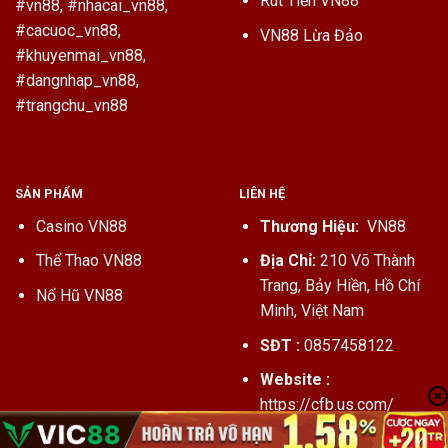
Rút Tiền VN88
#vn88, #nhacai_vn88,
#cacuoc_vn88,
VN88 Lừa Đảo
#khuyenmai_vn88,
#dangnhap_vn88,
#trangchu_vn88
SẢN PHẨM
LIÊN HỆ
Casino VN88
Thương Hiệu:
VN88
Thể Thao VN88
Địa Chỉ:
210 Võ Thành
Trang, Bảy Hiền, Hồ Chí
Nổ Hũ VN88
Minh, Việt Nam
SĐT :
0857458122
Website :
https://cfb.us.com/
Email :