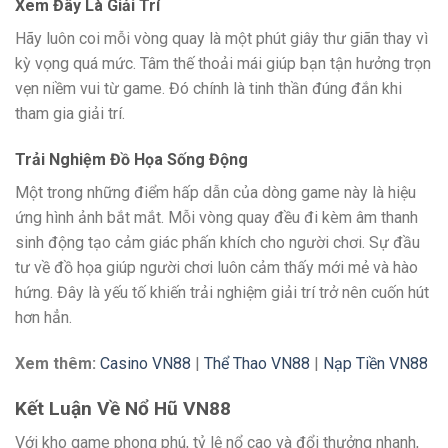
Xem Đây Là Giải Trí
Hãy luôn coi mỗi vòng quay là một phút giây thư giãn thay vì
kỳ vọng quá mức. Tâm thế thoải mái giúp bạn tận hưởng trọn
vẹn niềm vui từ game. Đó chính là tinh thần đúng đắn khi
tham gia giải trí.
Trải Nghiệm Đồ Họa Sống Động
Một trong những điểm hấp dẫn của dòng game này là hiệu
ứng hình ảnh bắt mắt. Mỗi vòng quay đều đi kèm âm thanh
sinh động tạo cảm giác phấn khích cho người chơi. Sự đầu
tư về đồ họa giúp người chơi luôn cảm thấy mới mẻ và hào
hứng. Đây là yếu tố khiến trải nghiệm giải trí trở nên cuốn hút
hơn hẳn.
Xem thêm:
Casino VN88
|
Thể Thao VN88
|
Nạp Tiền VN88
Kết Luận Về Nổ Hũ VN88
Với kho game phong phú, tỷ lệ nổ cao và đổi thưởng nhanh,